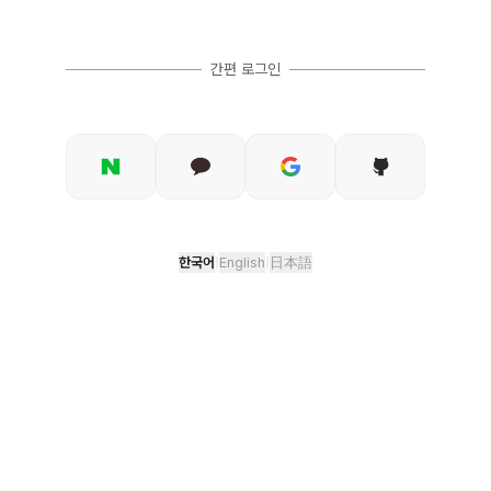
간편 로그인
|
|
한국어
English
日本語
/v2/login
로그인 | 코드앤버터
join
join